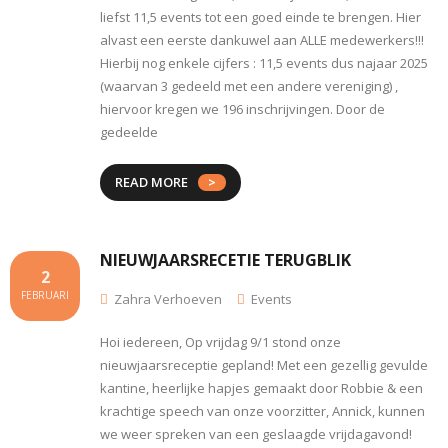
liefst 11,5 events tot een goed einde te brengen. Hier
alvast een eerste dankuwel aan ALLE medewerkers!!!
Hierbij nog enkele cijfers : 11,5 events dus najaar 2025
(waarvan 3 gedeeld met een andere vereniging) ,
hiervoor kregen we 196 inschrijvingen. Door de
gedeelde
READ MORE
NIEUWJAARSRECETIE TERUGBLIK
2
FEBRUARI
Zahra Verhoeven
Events
Hoi iedereen, Op vrijdag 9/1 stond onze
nieuwjaarsreceptie gepland! Met een gezellig gevulde
kantine, heerlijke hapjes gemaakt door Robbie & een
krachtige speech van onze voorzitter, Annick, kunnen
we weer spreken van een geslaagde vrijdagavond!