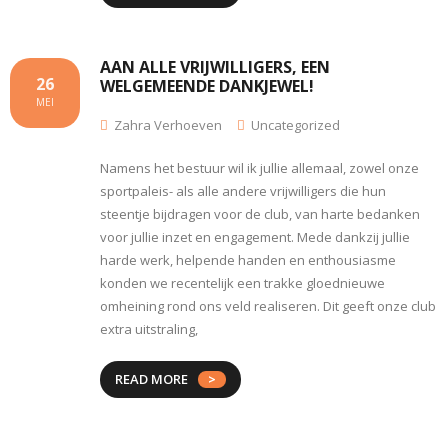
AAN ALLE VRIJWILLIGERS, EEN
26
WELGEMEENDE DANKJEWEL!
MEI
Zahra Verhoeven
Uncategorized
Namens het bestuur wil ik jullie allemaal, zowel onze
sportpaleis- als alle andere vrijwilligers die hun
steentje bijdragen voor de club, van harte bedanken
voor jullie inzet en engagement. Mede dankzij jullie
harde werk, helpende handen en enthousiasme
konden we recentelijk een trakke gloednieuwe
omheining rond ons veld realiseren. Dit geeft onze club
extra uitstraling,
READ MORE