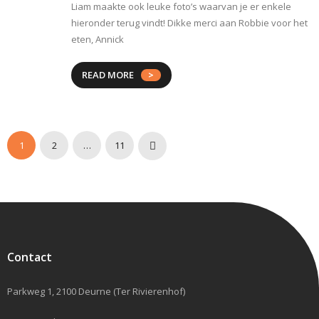
Liam maakte ook leuke foto’s waarvan je er enkele
hieronder terug vindt! Dikke merci aan Robbie voor het
eten, Annick
READ MORE
1
2
…
11
Contact
Parkweg 1, 2100 Deurne (Ter Rivierenhof)