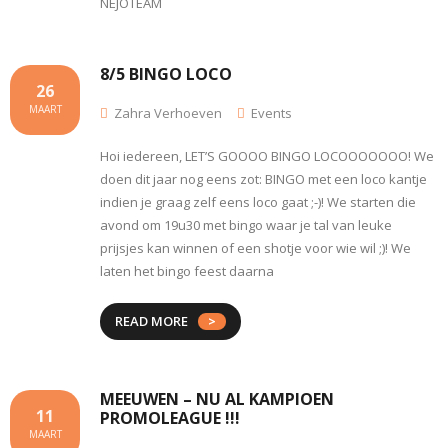
NEJOTEAM
8/5 BINGO LOCO
26
MAART
Zahra Verhoeven
Events
Hoi iedereen, LET’S GOOOO BINGO LOCOOOOOOO! We
doen dit jaar nog eens zot: BINGO met een loco kantje
indien je graag zelf eens loco gaat ;-)! We starten die
avond om 19u30 met bingo waar je tal van leuke
prijsjes kan winnen of een shotje voor wie wil ;)! We
laten het bingo feest daarna
READ MORE
MEEUWEN – NU AL KAMPIOEN
11
PROMOLEAGUE !!!
MAART