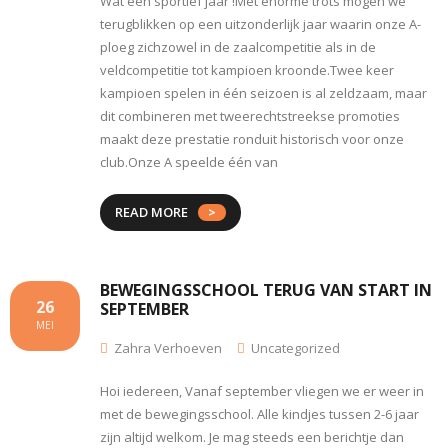
Wat een sportief jaar !Met enorme trots mogen we
terugblikken op een uitzonderlijk jaar waarin onze A-
ploeg zichzowel in de zaalcompetitie als in de
veldcompetitie tot kampioen kroonde.Twee keer
kampioen spelen in één seizoen is al zeldzaam, maar
dit combineren met tweerechtstreekse promoties
maakt deze prestatie ronduit historisch voor onze
club.Onze A speelde één van
READ MORE
BEWEGINGSSCHOOL TERUG VAN START IN
26
SEPTEMBER
MEI
Zahra Verhoeven
Uncategorized
Hoi iedereen, Vanaf september vliegen we er weer in
met de bewegingsschool. Alle kindjes tussen 2-6 jaar
zijn altijd welkom. Je mag steeds een berichtje dan