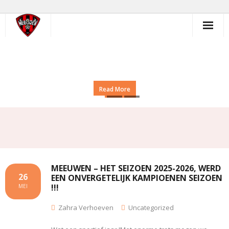
Skip
to
content
Welkom bij Meeuwen
Korfbal
Read More
MEEUWEN – HET SEIZOEN 2025-2026, WERD
26
EEN ONVERGETELIJK KAMPIOENEN SEIZOEN
!!!
MEI
Zahra Verhoeven
Uncategorized