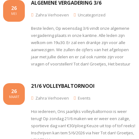
ALGEMENE VERGADERING 3/6
26
MEI
Zahra Verhoeven
Uncategorized
Beste leden, Op woensdag 3/6 vindt onze algemene
vergadering plaats in onze kantine. Alle leden zijn
welkom om 19u30. Er zal een drankje zijn voor alle
aanwezigen. We zullen de cijfers van het afgelopen
jaar met jullie delen en er zal ook ruimte zijn voor
vragen of voorstellen! Tot dan! Groetjes, Het bestuur
21/6 VOLLEYBALTORNOOI
26
MAART
Zahra Verhoeven
Events
Hoi iedereen, Ons jaarlijks volleybaltornooi is weer
terug! Op zondag 21/6 maken we er weer een zalige,
sportieve dag van! €30/ploeg Keuze uit top of tof reeks!
Inschrijven kan tem 5/6/2026 via hier Tot dan! Groetjes,